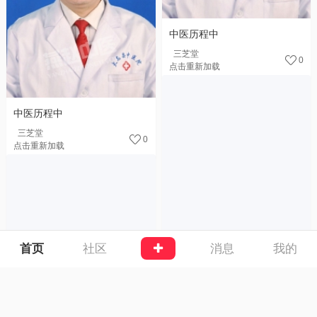
中医历程中
三芝堂
0
点击重新加载
中医历程中
三芝堂
0
点击重新加载
首页
社区
消息
我的
对“中医首治、天下无癌”的诠
释
曹东义
0
看谁有机会代表河北中医，在
神州舞台发挥作用