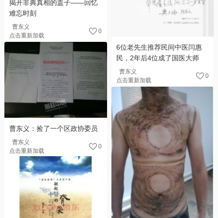
揭开非典真相的盖子——回忆
难忘时刻
曹东义
0
点击重新加载
6位老先生推荐民间中医闫惠
民，2年后4位成了国医大师
曹东义
0
点击重新加载
曹东义：捡了一个区政协委员
曹东义
0
点击重新加载