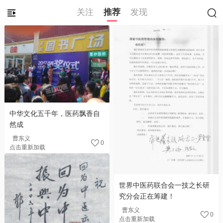
关注
推荐
发现
中华文化五千年，医药飘香自
然成
曹东义
0
点击重新加载
世界中医药联合会一技之长研
究分会正在筹建！
曹东义
0
点击重新加载