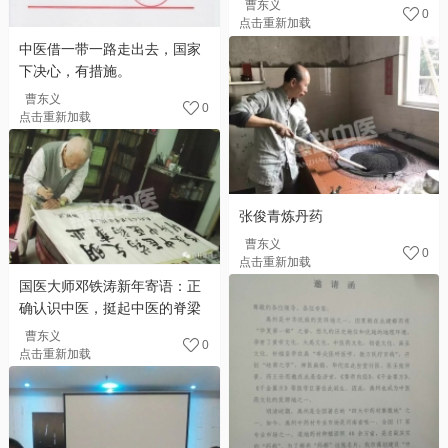
曹东义
0
点击重新加载
中医借一带一路走出去，国家
下决心，有措施。
曹东义
0
点击重新加载
张俊青炼丹药
曹东义
0
点击重新加载
国医大师邓铁涛新年寄语：正
确认识中医，挺起中医的脊梁
曹东义
0
点击重新加载