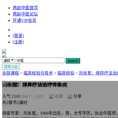
燕赵中医首页
燕赵中医论坛
开通VIP会员
[登录]
[注册]
全部课程
>
临床经验与技术
>
临床经验
>
刘永宽：排异疗法治
刘永宽：排异疗法治疗传染病
人气 1310
收藏
分享
已有 17 人在学
共2章节2课时
讲座专家：刘永宽，1966年出生，男，大专学历，执业中医