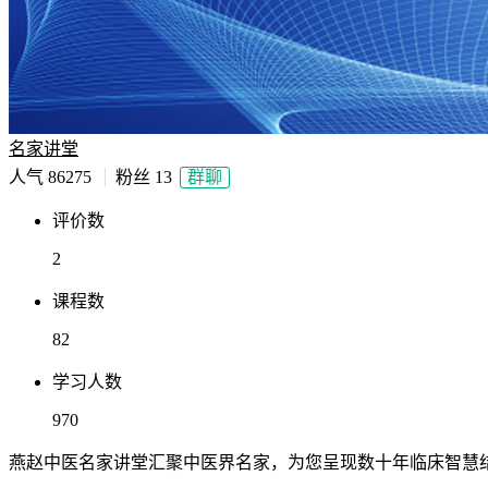
名家讲堂
人气
86275
粉丝
13
群聊
评价数
2
课程数
82
学习人数
970
燕赵中医名家讲堂汇聚中医界名家，为您呈现数十年临床智慧