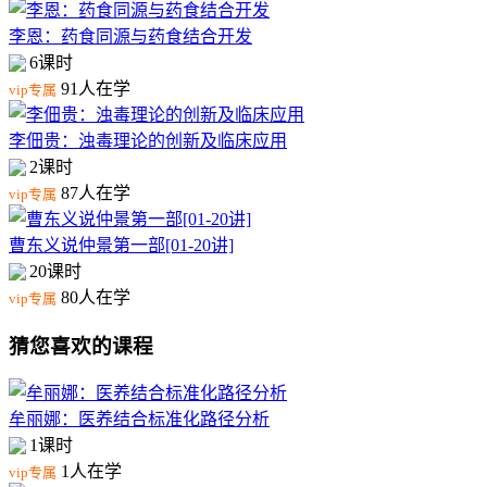
李恩：药食同源与药食结合开发
6课时
91人在学
vip专属
李佃贵：浊毒理论的创新及临床应用
2课时
87人在学
vip专属
曹东义说仲景第一部[01-20讲]
20课时
80人在学
vip专属
猜您喜欢的课程
牟丽娜：医养结合标准化路径分析
1课时
1人在学
vip专属