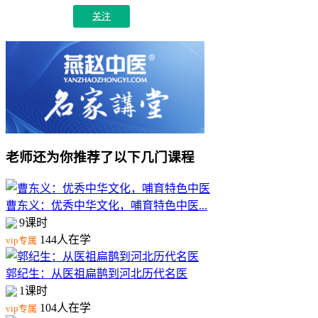
关注
老师还为你推荐了以下几门课程
曹东义：优秀中华文化，哺育特色中医...
9课时
144人在学
vip专属
郭纪生：从医祖扁鹊到河北历代名医
1课时
104人在学
vip专属