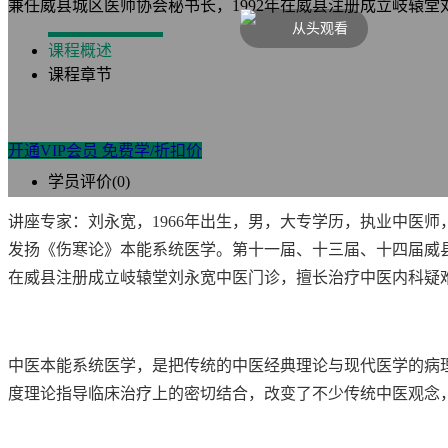
兼任威县城区医师协会秘书长，1992年在威县注册成立岐辕堂
从头观看
课程概述
课程章节
开通VIP会员 免费学/折扣价
学员评价(0)
讲座专家：刘永宽，1966年出生，男，大专学历，执业中医
发扬《伤寒论》本能系统医学。第十一届、十三届、十四届威县
在威县注册成立岐辕堂刘永宽中医门诊，擅长治疗中医内科疑
中医本能系统医学，是把传统的中医经典理论与现代医学的病
度理论指导临床治疗上的密切结合，改变了不少传统中医观念