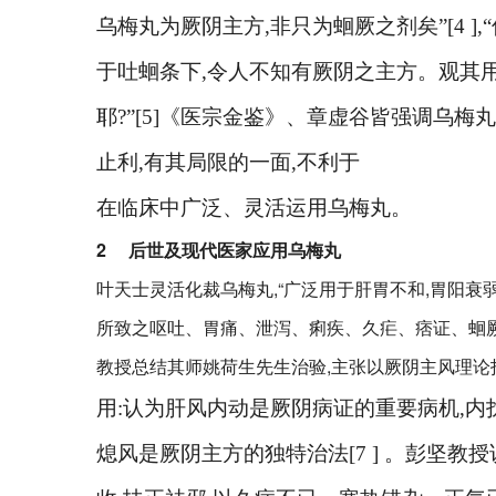
乌梅丸为厥阴主方
,
非只为蛔厥之剂矣”
[4 ]
,
于吐蛔条下
,
令人不知有厥阴之主方。观其
耶
?
”
[5]
《医宗金鉴》、章虚谷皆强调乌梅丸
止利
,
有其局限的一面
,
不利于
在临床中广泛、灵活运用乌梅丸。
2
后世及现代医家应用乌梅丸
叶天士灵活化裁乌梅丸,“广泛用于肝胃不和,胃阳衰
所致之呕吐、胃痛、泄泻、痢疾、久疟、痞证、蛔厥、
教授总结其师姚荷生先生治验,主张以厥阴主风理论
用
:
认为肝风内动是厥阴病证的重要病机
,
内
熄风是厥阴主方的独特治法
[7 ]
。彭坚教授