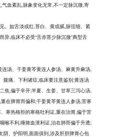
,气血紊乱,脉象变化无常,不一定脉沉微,寄
见。如舌淡或红,苔白、黄或腻,脉弦细、紧
而异,临床不必受“舌赤苔少脉沉微”典型舌
黄连汤、干姜黄芩黄连人参汤、麻黄升麻汤,
、腹痛、下利诸症,临床要注意鉴别:黄连汤
二焦,偏于辛开;半夏、生姜、甘草三泻心汤,
,重在脾胃而偏和;干姜黄芩黄连人参汤,苦寒
寒、寒热格拒的寒格吐利证,重在治胃,偏于苦
咽喉不利,唾脓血泄利证,治在肺而偏于升透;
太阴、护阳明,面面俱到,涉及肝胆脾胃心包