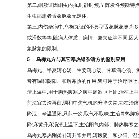
第二,蛔厥证因蛔虫内扰,时静时烦,呈阵发性烦躁特点
生虫病患者舌象脉象无定体。
第三,内伤杂病中,乌梅丸证的不典型舌象脉象更为多
或滑数等等,随病人体质、病情、兼夹证等不同,因人
象脉象的限制。
5
乌梅丸方与其它寒热错杂诸方的鉴别应用
乌梅丸、半夏泻心汤、生姜泻心汤、甘草泻心汤、
皆有调和阴阳、和解寒热的作用,皆可用于治疗呕吐
清上温中,用于胸热腹寒之腹中痛欲呕吐证,治在上中
煎法宜去渣再煎,调和中焦气机的升降失常,功在治痞
降泄、辛温通阳,只煎一次,取气不取味,主治胃热脾
降;麻黄升麻汤清上温下,主治阳气内郁、肺热脾寒之
乌梅丸寒热刚柔补泻升降并用,泻厥阴、和少阳、温