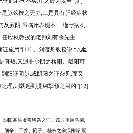
已伤而邪气不实
,
用之最为妥当”
[8 ]
一是脉弦按之无力
,
二是具有肝经症状
伤及厥阴
,
虽临床表现不一
,
谨守病机
,
。任应秋教授的老师刘有余先生
随证施用”
[11]
。刘渡舟教授说
:
“凡临
是真热
,
又迥非少阴之格阳、戴阳可
见到阳证阴脉
,
或阴阳之证杂见
,
而又
治之理
,
则就起到提纲挈领之目的”
[12]
、阴阳寒热虚实错杂之证。该方重用乌梅,
椒、细辛、干姜、附子、桂枝之辛温刚燥,配