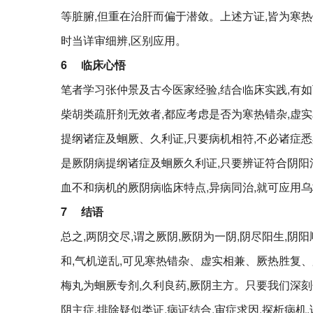
等脏腑,但重在治肝而偏于潜敛。上述方证,皆为寒热
时当详审细辨,区别应用。
6
临床心悟
笔者学习张仲景及古今医家经验,结合临床实践,有如
柴胡类疏肝剂无效者,都应考虑是否为寒热错杂,虚实
提纲诸症及蛔厥、久利证,只要病机相符,不必诸症悉
是厥阴病提纲诸症及蛔厥久利证,只要辨证符合阴
血不和病机的厥阴病临床特点,异病同治,就可应用
7
结语
总之,两阴交尽,谓之厥阴,厥阴为一阴,阴尽阳生,阴
和,气机逆乱,可见寒热错杂、虚实相兼、厥热胜复
梅丸为蛔厥专剂,久利良药,厥阴主方。只要我们深刻
阴主症,排除疑似类证,病证结合,审症求因,探析病机,