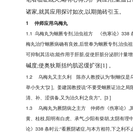
诸家
,
就其应用探讨如次
,
以期抛砖引玉。
1
仲师应用乌梅丸
1.1 乌梅丸为蛔厥专剂,治虫祖方 《伤寒论》338 
梅丸治疗蛔厥病确有良效,后世奉为蛔厥专剂,治虫祖
可抑制其活动;能作用于肝脏,促使肝脏分泌胆汁量增
碱度
;
使奥狄斯括约肌迟缓扩张
[1]
。
1.2 乌梅丸又主久利 陈亦人教授认为“制蛔仅是
举小失大”[2 ]。姜建国教授说“不要受蛔厥证治之局
清、补、涩俱备,又为治久利之良方”。[3 ]
1.3 乌梅丸为厥阴病之主方 仲师作《伤寒论》,
黄、桂枝,阳明有白虎、承气,少阳有柴胡,太阴有理
论》338 条时云:“看厥阴诸症,与本方相符,下之利不