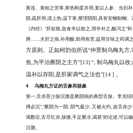
黄连、黄柏之苦寒,寒热刚柔并用,复以人参、当归补
阴,疏肝用,清上热,温下寒,燮理阴阳,具有安蛔制
《内经》“肝欲散,急食辛以散之,用辛补之,酸泻之”
脾……夫肝之病,补用酸,助用焦苦,益用甘味之药调之
方原则。正如柯韵伯所说“仲景制乌梅丸方
,
焦
,
为平治厥阴之主方”
[13]
“
,
制乌梅丸以收
温补以存阳
,
是肝家调气之法也”
[14 ]
。
4
乌梅丸方证的舌象和脉象
第一,舌赤苔少脉沉微是厥阴病的典型舌脉。李克绍
搏必沉”,“厥阴为一阴, 阴气最少, 又被火灼, 故舌赤少
渴数症,舌尽红赤,脉微,手足厥冷,渴甚”的论述,可
沉微。