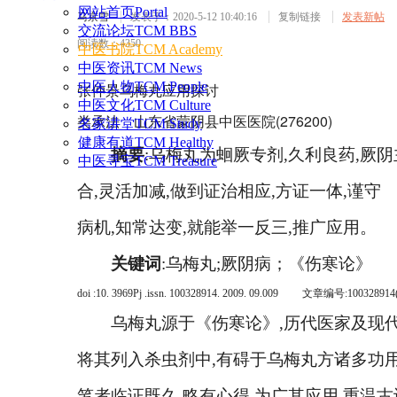
网站首页
Portal
马京雪
发表于：2020-5-12 10:40:16
复制链接
发表新帖
交流论坛
TCM BBS
阅读数：4350
中医书院
TCM Academy
中医资讯
TCM News
中医人物
TCM People
张仲景乌梅丸应用探讨
中医文化
TCM Culture
类承法 山东省蒙阴县中医医院(276200)
名家讲堂
TCM Study
健康有道
TCM Healthy
摘要
:
乌梅丸为蛔厥专剂
,
久利良药
,
厥阴
中医寻宝
TCM Treasure
合
,
灵活加减
,
做到证治相应
,
方证一体
,
谨守
病机
,
知常达变
,
就能举一反三
,
推广应用。
关键词
:
乌梅丸
;
厥阴病；《伤寒论》
doi :10. 3969
P
j .issn. 1003
2
8914. 2009. 09.009
文章编号
:1003
2
8914
乌梅丸源于《伤寒论》
,
历代医家及现
将其列入杀虫剂中
,
有碍于乌梅丸方诸多功
笔者临证既久
,
略有心得
,
为广其应用
,
重温古