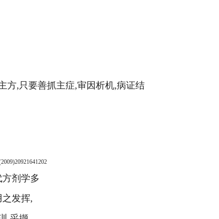
主方
,
只要善抓主症
,
审因析机
,
病证结
(2009)
2
09
2
1641
2
02
代方剂学多
用之发挥
,
训
,
采撷