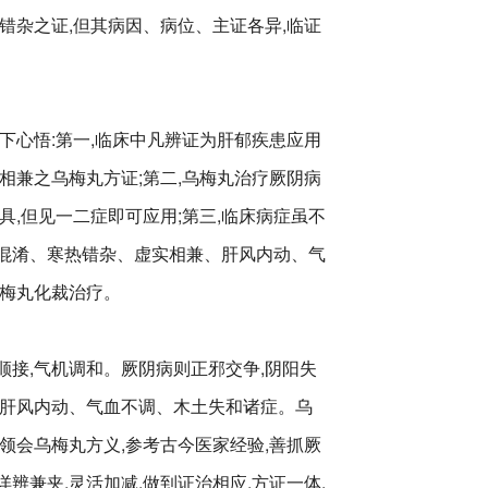
错杂之证,但其病因、病位、主证各异,临证
下心悟:第一,临床中凡辨证为肝郁疾患应用
相兼之乌梅丸方证;第二,乌梅丸治疗厥阴病
具,但见一二症即可应用;第三,临床病症虽不
阳混淆、寒热错杂、虚实相兼、肝风内动、气
乌梅丸化裁治疗。
阳顺接,气机调和。厥阴病则正邪交争,阴阳失
、肝风内动、气血不调、木土失和诸症。乌
领会乌梅丸方义,参考古今医家经验,善抓厥
详辨兼夹,灵活加减,做到证治相应,方证一体,