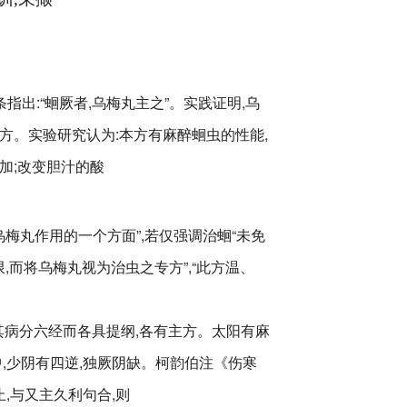
条指出:“蛔厥者,乌梅丸主之”。实践证明,乌
方。实验研究认为:本方有麻醉蛔虫的性能,
加;改变胆汁的酸
乌梅丸作用的一个方面”,若仅强调治蛔“未免
限,而将乌梅丸视为治虫之专方”,“此方温、
其病分六经而各具提纲,各有主方。太阳有麻
中,少阴有四逆,独厥阴缺。柯韵伯注《伤寒
止,与又主久利句合,则