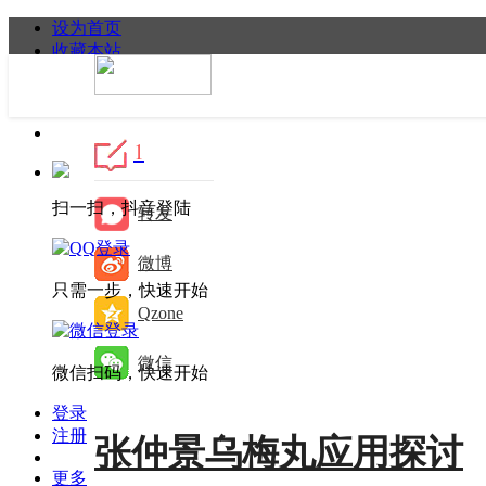
设为首页
收藏本站
手机APP下载
首页
/
一技之长
/
正文
1
搜索
扫一扫，抖音登陆
转发
微博
只需一步，快速开始
Qzone
微信
微信扫码，快速开始
登录
注册
张仲景乌梅丸应用探讨
更多