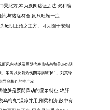
“仲景此方
,
本为厥阴诸证之法
,
叔和编
用药
,
与诸症符合
,
岂只吐蛔一症
为厥阴正治之主方。可见囿于安蛔
弱,肝风内动以及厥阴病寒热错杂和暑热伤阴
消渴以及暑热伤阴等病证”[6 ] 。刘英锋
指导乌梅丸的推广应
扰他脏是厥阴风动的显象特征
,
敛肝
说乌梅丸“温凉并用
,
刚柔相济
,
散中有