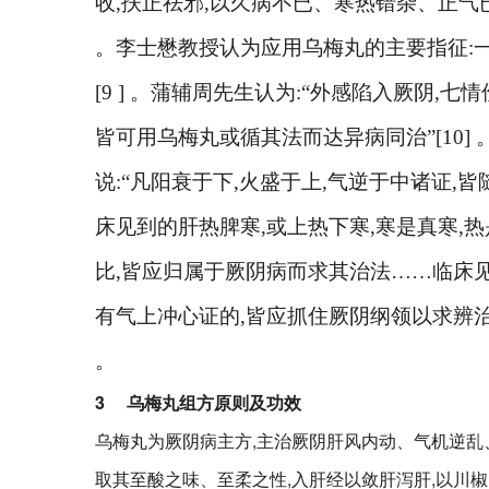
收
,
扶正祛邪
,
以久病不已、寒热错杂、正气
。李士懋教授认为应用乌梅丸的主要指征
:
[9 ]
。蒲辅周先生认为
:
“外感陷入厥阴
,
七情
皆可用乌梅丸或循其法而达异病同治”
[10]
说
:
“凡阳衰于下
,
火盛于上
,
气逆于中诸证
,
皆
床见到的肝热脾寒
,
或上热下寒
,
寒是真寒
,
热
比
,
皆应归属于厥阴病而求其治法……临床
有气上冲心证的
,
皆应抓住厥阴纲领以求辨
。
3
乌梅丸组方原则及功效
乌梅丸为厥阴病主方,主治厥阴肝风内动、气机逆乱
取其至酸之味、至柔之性,入肝经以敛肝泻肝,以川