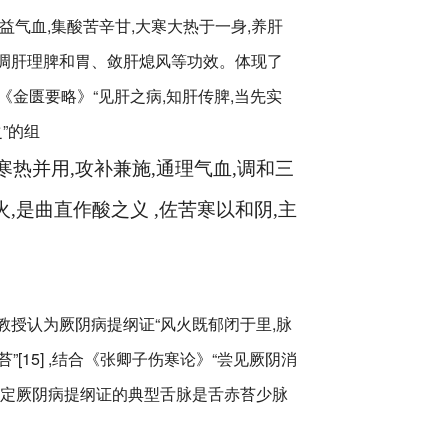
益气血,集酸苦辛甘,大寒大热于一身,养肝
蛔、调肝理脾和胃、敛肝熄风等功效。体现了
和《金匮要略》“见肝之病,知肝传脾,当先实
”的组
寒热并用
,
攻补兼施
,
通理气血
,
调和三
火
,
是曲直作酸之义
,
佐苦寒以和阴
,
主
教授认为厥阴病提纲证“风火既郁闭于里,脉
苔”[15] ,结合《张卿子伤寒论》“尝见厥阴消
以确定厥阴病提纲证的典型舌脉是舌赤苔少脉