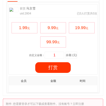
马京雪
获赏:
uid:2804
已0人打赏共0次
1.99
9.99
19.99
元
元
元
99.99
元
自定义金额：
打赏
会员
金额
时间
附件:
您需要
登录
才可以下载或查看附件。没有账号？
立即注册