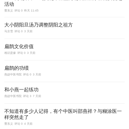
活动
曹东义
评论 0
昨天 11:45
大小阴阳旦汤乃调整阴阳之祖方
马京雪
评论 0
3 天前
扁鹊文化价值
相识是缘
评论 0
3 天前
扁鹊的功绩
燕赵中医书院
评论 0
3 天前
和小燕一起练功
燕赵中医书院
评论 3
7 天前
不知道有多少人记得，有个中医叫邵燕祥？与糊涂医一
样突然走了
曹东义
评论 0
4 天前