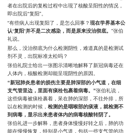
者在出院后的复检过程中出现了核酸呈阳性的情况，
即出院后“复阳”。
“有些病人出现复阳了，是怎么回事？
现在学界基本公
认‘复阳’并不是二次感染，而是原来没治彻底。
”张伯
礼说。
那么，没治彻底为什么检测阴性，难道真的是检测试
剂不灵，出院标准太松吗？
张伯礼院士给出一张图示清晰地解释了新冠病毒还在
人体内，核酸检测却能呈现阴性的原因。
“新冠肺炎患者的损伤主要是肺深部的小气道，在细
支气管里边，里面有痰栓包裹着病毒。”
张伯礼说，
这些病毒被痰栓裹着，呆在肺的深部，不往外排，所
以在检测的时候，
检测的是咽喉部的痰液，就检测不
到病毒，显示出来患者体内的病毒核酸转阴了。
张伯礼进一步解释，患者身体慢慢好转之后，肺的功
能在慢慢恢复，特别是小气道，包括一些支气管的功