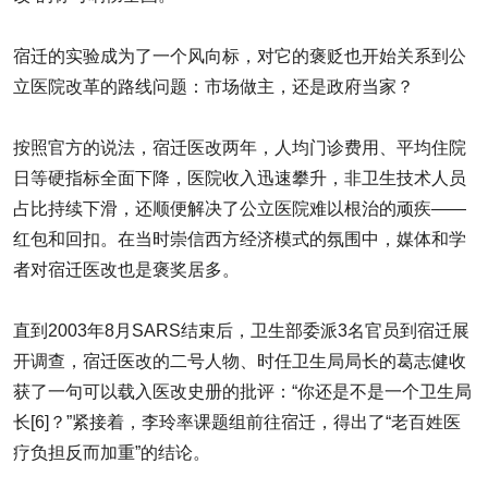
宿迁的实验成为了一个风向标，对它的褒贬也开始关系到公
立医院改革的路线问题：市场做主，还是政府当家？
按照官方的说法，宿迁医改两年，人均门诊费用、平均住院
日等硬指标全面下降，医院收入迅速攀升，非卫生技术人员
占比持续下滑，还顺便解决了公立医院难以根治的顽疾——
红包和回扣。在当时崇信西方经济模式的氛围中，媒体和学
者对宿迁医改也是褒奖居多。
直到2003年8月SARS结束后，卫生部委派3名官员到宿迁展
开调查，宿迁医改的二号人物、时任卫生局局长的葛志健收
获了一句可以载入医改史册的批评：“你还是不是一个卫生局
长[6]？”紧接着，李玲率课题组前往宿迁，得出了“老百姓医
疗负担反而加重”的结论。