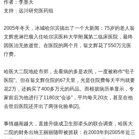
作者：李墨天
支持：远川研究医药组
2005年冬天，冰城哈尔滨搞出了一个大新闻：75岁的老人翁
文辉患淋巴瘤入住哈尔滨医科大学附属第二临床医院，最终
因医治无效逝世。在医院的两个月，翁文辉花了550万元医
疗费。
哈医大二院地处市郊，去看病的多是农民，一度被称作“屯子
医院”。但在翁文辉住院的67天里，光是住院费每天平均就要
花2万，还购买了400多万元的药品。而根据病历单显示，专
家前后为他进行了1180次“会诊”，平均每天20次，甚至在他
去世后医院还开出了两张化验单[2]。
事情越闹越大，直接升级成卫生部牵头的联合调查，哈医大
二院的财务出纳王丽丽随即被抓获：在2003年到2005年近三