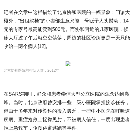
记者在文章中这样描绘了北京协和医院的一幅景象：门诊大
楼外，“出租躺椅”的小卖部生意兴隆，号贩子人头攒动，14
元的专家号最高能卖到500元。而协和附近的几家医院，候
诊大厅过了午后就空空荡荡，周边的社区诊所更是一天只能
收治一两个病人[12]。
北京协和医院的排队人群，2012年
在SARS期间，群众和患者崇信大型公立医院的观念达到巅
峰。当时，北京政府曾安排一些二级小医院承担接诊任务，
但由于多年来对传染科的投入匮乏，一些中小医院在呼吸道
疾病、重症抢救上捉襟见肘，不被病人信任，一度出现患者
拒上急救车，企图跳窗逃跑等事件。