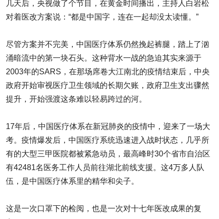
几天后，央视做了个节目，在黄金时间播出，主持人白岩松
对着医改方案说：“都是中国字，连在一起却没太读懂。”
尽管方案并不完美，中国医疗体系仍然挽起裤腿，踏上了汹
涌暗流中的第一块石头。这种背水一战的急迫其实来源于
2003年的SARS，在那场席卷大江南北的疫情结束后，中央
政府开始审视医疗卫生领域的长期欠账，政府卫生支出骤然
提升，开始强渡这条难以轻易跨过的河。
17年后，中国医疗体系在新冠肺炎的疫情中，迎来了一场大
考。疫情爆发后，中国医疗系统迅速进入战时状态，几乎所
有的大型三甲医院都被紧急动员，最高峰时30个省市自治区
有42481名医务工作人员前往湖北前线支援。这4万多人队
伍，是中国医疗体系里的精华和尖子。
这是一次口罩下的检阅，也是一次对十七年医改成果的复