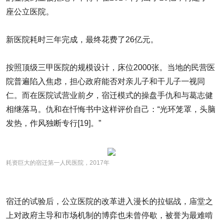
座公立医院。
新医院耗时三年完成，最终花费了26亿元。
按照顶级三甲医院的规模设计，床位2000张。当地的民营医
院普遍陷入焦虑，担心政府能否对亲儿子和干儿子一视同
仁。而在医院试营业前夕，宿迁模式的操盘手仇和与葛志健
相继落马。仇和在忏悔书中这样评价自己：“光环笼罩，头脑
发热，作风独断专行[19]。”
耗资巨大的宿迁第一人民医院，2017年
宿迁的试验后，公立医院的改革进入漫长的拉锯战，庙堂之
上对政府主导和市场机制的博弈也未曾停歇，被誉为最难啃