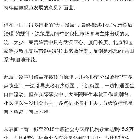
持续健康规范发展的意见》面世。
但在中国，很多行业的“大力发展”，最终都逃不过“先污染后
治理”的规律：决策层期待中的良性市场参与主体出现的太
晚，太少，民营阵营中只有武汉亚心、厦门长庚、北京和睦
家等少数几支独苗勉强能拉出来做代表，反倒是邪恶的“莆田
系”却遍地开花。
此后，改革思路由花钱转向治理，开始推行“分级诊疗”与“多
点执业”，一边引导患者有序就医，下沉就医，一边打通医生
自由流动。但在实际落实中，大医院医生本就工作量剧增，
小医院医生没机会出去，多点执业搞不下去，分级诊疗也是
向下容易，向上困难。
从表面上看，截至2018年底社会办医疗机构数量达到45.9万
个，占比46%；社会办医院数量达到2.1万个，占比63.5%。