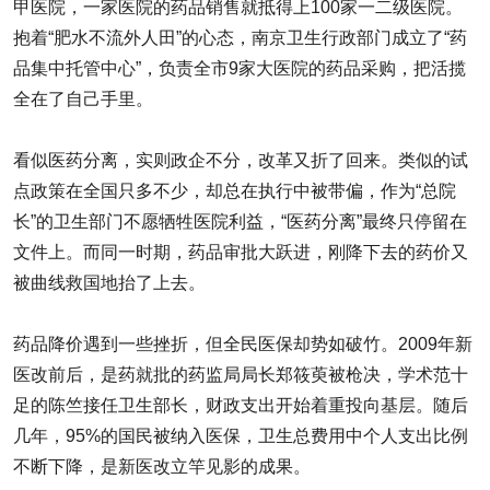
甲医院，一家医院的药品销售就抵得上100家一二级医院。
抱着“肥水不流外人田”的心态，南京卫生行政部门成立了“药
品集中托管中心”，负责全市9家大医院的药品采购，把活揽
全在了自己手里。
看似医药分离，实则政企不分，改革又折了回来。类似的试
点政策在全国只多不少，却总在执行中被带偏，作为“总院
长”的卫生部门不愿牺牲医院利益，“医药分离”最终只停留在
文件上。而同一时期，药品审批大跃进，刚降下去的药价又
被曲线救国地抬了上去。
药品降价遇到一些挫折，但全民医保却势如破竹。2009年新
医改前后，是药就批的药监局局长郑筱萸被枪决，学术范十
足的陈竺接任卫生部长，财政支出开始着重投向基层。随后
几年，95%的国民被纳入医保，卫生总费用中个人支出比例
不断下降，是新医改立竿见影的成果。