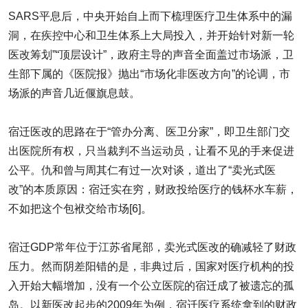
SARS平息后，中央开始自上而下梳理医疗卫生体系中的漏
洞，在疾控中心和卫生体系上大局投入，并开始针对新一轮
医改筹划”“顶层设计”，政府主导的声音全面盖过市场派，卫
生部下属的《医院报》抛出“市场化非医改方向”的论调，市
场派的声音几近偃旗息鼓。
宿迁医改的思路在于“管办分离、医卫分家”，即卫生部门交
出医院所有权，只当裁判不当运动员，让看不见的手来促进
公平。仇和曾与周其仁有过一次对谈，道出了“卖光式医
改”的本质原因：宿迁实在穷，财政投给医疗的钱杯水车薪，
不如把这个包袱交给市场[6]。
宿迁GDP常年位于江苏省尾部，卖光式医改的确减轻了财政
压力。然而阴差阳错的是，非典过后，国家对医疗机构的投
入开始大幅增加，没有一个公立医院的宿迁成了被遗忘的孤
岛。以新医改起步的2009年为例，宿迁医疗系统拿到的财政