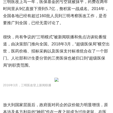
三明医改上马一年，医保基金的亏空就被抹平，药费在两年
时间里从9亿直接下滑到5.7亿，詹积富一战成名。2014年，
全国各地已经有超过160批人员到三明考察医改工作，是否
要推广到全国，已经无需讨论了。
很快，尚有争议的“三明模式”被新闻联播和焦点访谈轮番报
道，由决策部门推向全国。2018年3月，“超级医保局”横空出
世，医药价格、招标采购以及医保支付标准统合在了一个部
门。人社部和计生委分管的三类医保也被归口到“超级医保
局”的职责范围。
2016年3月，三明医改登上新闻联播
放大到国家层面后，政府面对药企的议价能力明显增强，原
本涉及多方利益的“神药”也在一夜之间成为过街老鼠。在医