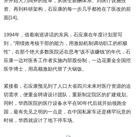
并开始大刀阔斧的改革，从医生薪酬体系、到医疗设施投
资、再到科研架构，石应康的每一步几乎都抢在了医改的前
面[14]。
1994年，借着南巡讲话的东风，石应康在年度计划里写
到，“用绩效考核干部的能力，用激励机制调动职工的积极
性”，在那个绝大多数医院还在思考“该不该赚钱”的年代，石
应康一边对医务工作者实施内部股份制，一边花重金全国挖
医学博士，用高额激励代替了大锅饭。
紧接着，石应康预见到了人口大省四川未来对医疗资源的迫
切需求，便重金聘请设计团队，重新制定院区的扩建规划。
同时，华西医院的医疗设备水平在90年代后就开始领跑全
国，最有先见之明的一点是，在中国私家车还是稀罕玩意的
时候，华西就设计了地下停车场。