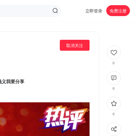
立即登录
免费注册
取消关注
0
涵义
[url=]A-[/url]
我要分享
0
[url=]A+[/url]
0