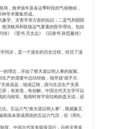
格局，推求值年及各运季时段的气候物候，
多种学术聚集而成。
气象学、灾害学等方面的知识；二是气和阴阳
、推演格局和联接运气要素的医学理论。包括
术列传》《晋书·天文志》《旧唐书·孙思邈传》
医学同步，是一个漫长的历史过程。经历了滥
人合一的理念，开始了察天道以明人事的探索。
“观乎天
和生产的需要中总结经验，很早就
。”天体虽远，地域辽阔，因与生活生产关系
记录，有发现，有创解。中国古代天文学可以
载的冯相等。殷商时有宇宙结构的盖天说，还
历法。五运六气“推天道以明人事”，既观象又
觞期虽未形成系统的五运六气历，但《周礼·
制度。中国古代常有瘟疫流行，自然灾害多