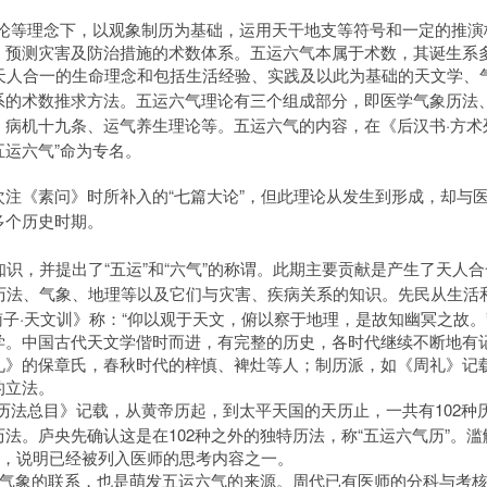
等理念下，以观象制历为基础，运用天干地支等符号和一定的推演
、预测灾害及防治措施的术数体系。五运六气本属于术数，其诞生系
人合一的生命理念和包括生活经验、实践及以此为基础的天文学、
系的术数推求方法。五运六气理论有三个组成部分，即医学气象历法
·方
、病机十九条、运气养生理论等。五运六气的内容，在《后汉书
五运六气”命为专名。
“七篇大论”，但此理论从发生到形成，却与
次注《素问》时所补入的
多个历史时期。
“五运”和“六气”的称谓。此期主要贡献是产生了天
知识，并提出了
法、气象、地理等以及它们与灾害、疾病关系的知识。先民从生活
淮南子·天文训》称：“仰以观于天文，俯以察于地理，是故知幽冥之故
学。中国古代天文学偕时而进，有完整的历史，各时代继续不断地有
礼》的保章氏，春秋时代的梓慎、裨灶等人；制历派，如《周礼》记
的立法。
·历法总目》记载，从黄帝历起，到太平天国的天历止，一共有102种
法。庐央先确认这是在102种之外的独特历法，称“五运六气历”。滥
”，说明已经被列入医师的思考内容之一。
象的联系，也是萌发五运六气的来源。周代已有医师的分科与考核