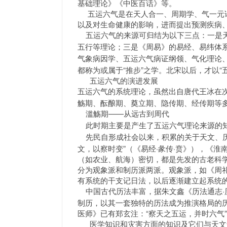
基础理论》《中医百话》等。
五运六气是在天人合一、周期学、气一元论
以及对生命健康的影响，进而提出预测疾病
五运六气的来源可归结为以下三点：一是天
五行等理论；三是《周易》的易经、易纬体
气象病因学、五运六气病证纲领、气化理论
都称为或属于“推步”之学。北宋以后，才以“
五运六气的演进发展
五运六气的系统理论，虽然出自唐代王冰在
觞期、酝酿期、奠立期、隐传期、经传期等
——从远古到周代
滥觞期
此时期主要是产生了五运六气理论来源的
先民自形成社会以来，积累的关于天文、历
文，以察时变”（《易经·彖传·贲》），《
（如农业、航海）密切，都是先发的古老科
分为观象派和制历派两派。观象派，如《周
有系统的干支记日法，以后逐渐建立起系统
中国古代历法丰富，据朱文鑫《历法通志
制历，以其一套独特的历法成为推演格局的历
医师》已有郑玄注：“察天之五运，并时六气
医学知识和灾害方面的知识及它们与天文气