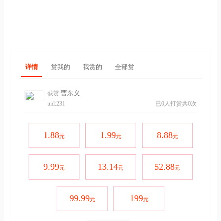
详情
赏我的
我赏的
全部赏
曹东义
获赏:
uid:231
已0人打赏共0次
1.88
1.99
8.88
元
元
元
9.99
13.14
52.88
元
元
元
99.99
199
元
元