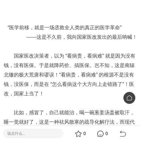
“医学前移，就是一场丞救全人类的真正的医学革命”
——这是不久前，我向国家医改发出的最后呐喊！
国家医改决策者，以为 “看病贵，看病难” 就是因为没有
钱，没有医保。于是就降药价、搞医保。岂不知，这是南辕
北辙的极大荒唐和谬误！“看病贵，看病难” 的根源不是没有
钱，没医保，而是在 “怎么看病这个大方向上走错路了”！医
改，国家上当了！
比如，感冒了，自己就能治，喝一碗葱姜汤盖被取汗，
睡一觉就好了，这是一种祛风散寒的疏导化解疗法，而现代
医学不提倡，他们一化验，二针药，用的是对抗压制疗法，
0
0
如果表面上暂时好了，算你幸运，更多的则是留下祸根，反