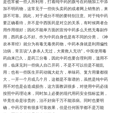
是也常被一些人所利用，打着纯中药的旗号在药物加工中添
加不明药物，这常见于一些街头卖药的或者网上销售的，来
源不可靠。因此，对于成分不明的要特别注意。对于纯中药
要正确看待，并不是中西医药是对立的关系，有时候两者合
用作用很好；因此不能单方面的宣传中药多么天然无毒副作
用，西药多么不好。作为中药自身也是有不同的分类，《神
农本草经》就分为有毒无毒类药物，中药本身就是利用偏性
治病，常言说“人参杀人无过，大黄救人无功”，中医使用毒
药由来已久，是药三分毒，因此中药也要合理利用，滥用不
得，临床见到一些病人自己开药，不是不可以但是不能乱
用；也有一些医生开药动辄大处方，单味药、复方用量都很
大，一开一个月或几个月，这都是不靠谱的，虽然是纯中药
用不对也是会造成损伤，这方面教训很多，对使用中药必须
按照中药理论来，同时加上必要的现代用药安全指标监测，
毕竟生命是珍贵的，治不好病千万不能添病。同时也要明
确，中药尽管有很多可靠效果，但是任何医学都不是万能