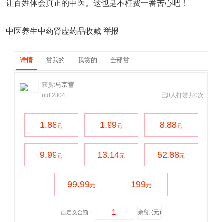
让百姓体会真正的中医。这也是不枉费一番苦心吧！
中医养生中药肾虚药品收藏 举报
详情
赏我的
我赏的
全部赏
马京雪
获赏:
uid:2804
已0人打赏共0次
1.88
1.99
8.88
元
元
元
9.99
13.14
52.88
元
元
元
99.99
199
元
元
自定义金额：