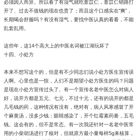
必须因人而异。所以看了有湿气就吃薏苡仁，薏苡仁销路打
开了、过去不值钱的现在也贵了；而且这个口感实在“爽”，
长期喝会舒服吗？有没有湿气，要找中医认真的看看，不能
乱套乱用。
这些年，这14个高大上的中医名词被江湖玩坏了
十四、小处方
本来不想写这个的，但是有不少同志们说小处方医生宣传误
人啊。心里也是一惊，人们不是期望小处方医生的吗？问题
是现在小处方宣传过头了。有一个宣传名老中医怎么对病人
好，说开方都是五元、七元，不过十元，还有的说开的都是
几毛钱的药，这种情况有没有，绝对有，病人风寒感冒了开
个麻黄汤，没多少钱；眼睛感染了，开个红霉素药膏，五毛
钱。这会有的，但不是常态。有一次我还针对一名老中医常
用的小柴胡汤进行了核对，但就原方最小量每样5g来核算，