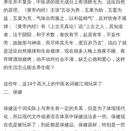
养生并不复杂，中医讲的很大成分上有清静无为、适应自然
的原理。《黄帝内经》主张“五谷为养，五果为助，五畜为
益，五菜为充，气味合而服之，以补益精气”，反对饮食不规
律；《黄帝内经》有《上古天真论》说:“上古之人，其知道
者，法于阴阳，和于术数，食饮有节，起居有常，不妄作
劳，故能形与神俱，而尽终其天年，度百岁乃去”，说白了就
是适应自然规律和生命规律，现在很多人晚上熬夜不睡、夜
宵啤酒加烧烤，动不动对社会不满，缺乏公德和爱心，这样
的生活怎么能去养生呢？
这些年，这14个高大上的中医名词被江湖玩坏了
二、保健
保健这个词实际上与养生有一定的关系，但是为了体现现代
化，所以现代文件或者语言体系中保健说法多一些。保健现
在也是被玩坏了，到处都是保健品、保健器材，特别是一些