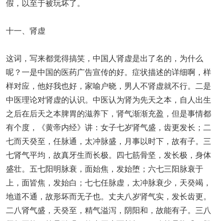
假，以至于被玩坏了。
十一、肾虚
这词，写来都觉得搞笑，中国人肾虚是出了名的，为什么
呢？一是中国的医药广告宣传的好。症状描述的详细啊，样
样对应，他好我也好，家喻户晓，男人不肾虚就不行。二是
中医理论对肾虚的认识。中医认为肾为先天之本，自人出生
之后在后天之本脾胃的滋养下，肾气渐渐充盈，但是事情都
有个度，《黄帝内经》讲：女子七岁肾气盛，齿更发长；二
七而天癸至，任脉通，太冲脉盛，月事以时下，故有子。三
七肾气平均，故真牙生而长极。四七筋骨坚，发长极，身体
盛壮。五七阳明脉衰，面始焦，发始堕；六七三阳脉衰于
上，面皆焦，发始白；七七任脉虚，太冲脉衰少，天癸竭，
地道不通，故形坏而无子也。丈夫八岁肾气实，发长齿更。
二八肾气盛，天癸至，精气溢泻，阴阳和，故能有子。三八