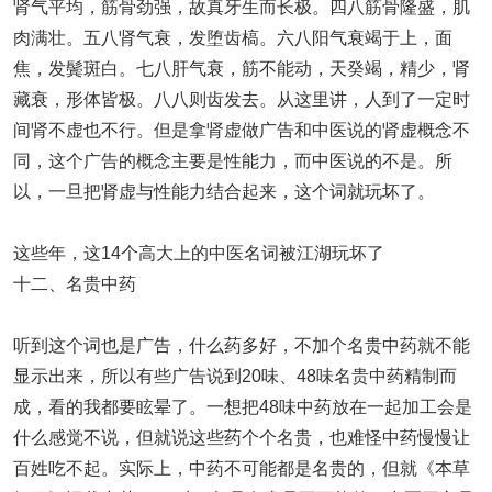
肾气平均，筋骨劲强，故真牙生而长极。四八筋骨隆盛，肌
肉满壮。五八肾气衰，发堕齿槁。六八阳气衰竭于上，面
焦，发鬓斑白。七八肝气衰，筋不能动，天癸竭，精少，肾
藏衰，形体皆极。八八则齿发去。从这里讲，人到了一定时
间肾不虚也不行。但是拿肾虚做广告和中医说的肾虚概念不
同，这个广告的概念主要是性能力，而中医说的不是。所
以，一旦把肾虚与性能力结合起来，这个词就玩坏了。
这些年，这14个高大上的中医名词被江湖玩坏了
十二、名贵中药
听到这个词也是广告，什么药多好，不加个名贵中药就不能
显示出来，所以有些广告说到20味、48味名贵中药精制而
成，看的我都要眩晕了。一想把48味中药放在一起加工会是
什么感觉不说，但就说这些药个个名贵，也难怪中药慢慢让
百姓吃不起。实际上，中药不可能都是名贵的，但就《本草