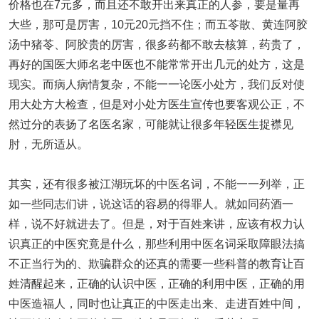
价格也在7元多，而且还不敢开出来真正的人参，要是量再
大些，那可是厉害，10元20元挡不住；而五苓散、黄连阿胶
汤中猪苓、阿胶贵的厉害，很多药都不敢去核算，药贵了，
再好的国医大师名老中医也不能常常开出几元的处方，这是
现实。而病人病情复杂，不能一一论医小处方，我们反对使
用大处方大检查，但是对小处方医生宣传也要客观公正，不
然过分的表扬了名医名家，可能就让很多年轻医生捉襟见
肘，无所适从。
其实，还有很多被江湖玩坏的中医名词，不能一一列举，正
如一些同志们讲，说这话的容易的得罪人。就如同药酒一
样，说不好就进去了。但是，对于百姓来讲，应该有权力认
识真正的中医究竟是什么，那些利用中医名词采取障眼法搞
不正当行为的、欺骗群众的还真的需要一些科普的教育让百
姓清醒起来，正确的认识中医，正确的利用中医，正确的用
中医造福人，同时也让真正的中医走出来、走进百姓中间，