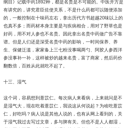
纲目》记载中药1892种，都是名贵是不可能的。中医开方是
有讲究的，讲究君臣佐使关系，不是什么药都可以随便添加
的，一般控制在十味药左右，拿出历代方书超越20味以上的
也真不多；而药材本身主要是与疾病相合，用对了野草也是
好药，用不对人参也不名贵。因此拿出名贵中药做广告不靠
谱。但是人们还是深受名贵中药的影响，一时间保养、养
生、保健泛滥，家家备上三七粉没事喝两勺、阿胶人参西洋
参没事补一补，这样被炒的越来名贵，富了商家，然后药价
翻数倍，百姓从此就吃不起了。
十三、湿气
这个词，容易想到薏苡仁。每次病人来看病，上来就问是不
是湿气大，现在吃着薏苡仁，我说这从何说起？为啥吃薏苡
仁，好吃吗？病人说是其他人说的，也有从网上看到的，关
于湿气我过去写过文章，多与脾有关。但也不是人人都湿，