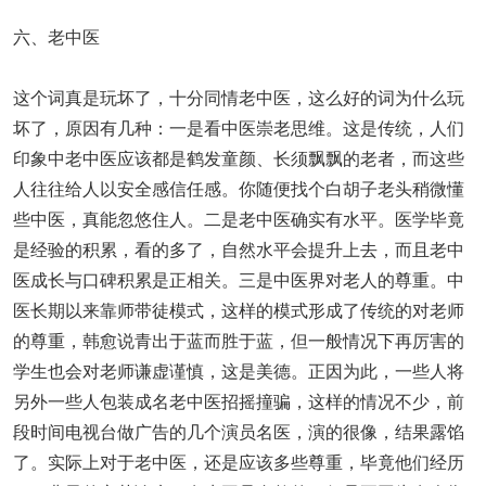
六、老中医
这个词真是玩坏了，十分同情老中医，这么好的词为什么玩
坏了，原因有几种：一是看中医崇老思维。这是传统，人们
印象中老中医应该都是鹤发童颜、长须飘飘的老者，而这些
人往往给人以安全感信任感。你随便找个白胡子老头稍微懂
些中医，真能忽悠住人。二是老中医确实有水平。医学毕竟
是经验的积累，看的多了，自然水平会提升上去，而且老中
医成长与口碑积累是正相关。三是中医界对老人的尊重。中
医长期以来靠师带徒模式，这样的模式形成了传统的对老师
的尊重，韩愈说青出于蓝而胜于蓝，但一般情况下再厉害的
学生也会对老师谦虚谨慎，这是美德。正因为此，一些人将
另外一些人包装成名老中医招摇撞骗，这样的情况不少，前
段时间电视台做广告的几个演员名医，演的很像，结果露馅
了。实际上对于老中医，还是应该多些尊重，毕竟他们经历