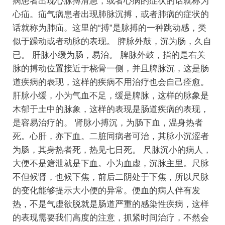
病患者出现心脉搏滑急，或者心病的症状的话就称为
心疝。疝气病患者出现肺脉沉搏，或者肺病的症状的
话就称为肺疝。这里的“搏”是脉搏的一种跳动感，类
似于躁动或者动脉的表现。
脾脉外鼓，沉为肠，久自
已。
肝脉小缓为肠，易治。
脾脉外鼓，指的是右关
脉的搏动位置接近于桡骨一侧，并且脾脉沉，这是肠
道疾病的表现，这样的疾病不用治疗也会自己痊愈。
肝脉小缓，小为气血不足，缓是脾脉，这样的脉象是
木郁于土中的脉象，这样的表现是肠道疾病的表现，
是容易治疗的。
肾脉小搏沉，为肠下血，温身热者
死。心肝，亦下血。二脏同病者可治，其脉小沉涩者
为肠，其身热者死，热见七日死。
尺脉沉小的病人，
大便不是溏泄就是下血。小为血虚，沉脉主里。尺脉
不但候肾，也候下焦，前后二阴处于下焦，所以尺脉
的变化能够提示大小便的异常。便血的病人伴有发
热，不是气虚欲脱就是肠道严重的感染性疾病，这样
的表现需要我们高度的注意，抓紧时间治疗，不然会