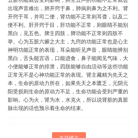
五脏功能就会受到影响，肺主五声的功能不正常就会
出现声音难出，肺开窍于鼻，肺病则鼻为之不利。肾
开窍于耳，并司二便，肾功能不正常则耳聋，以及二
便不利。肝开窍于目，肝功能不正常，则眼睛不能别
黑白，见五色。脾主四肢，脾功能不正常则四肢不
举。心为五脏六腑之大主，九窍的功能正常也是心主
神明功能正常的表现，耳朵能听见声音，眼睛能辨别
黑白，舌头能言语，口能进食，鼻子能闻见气味，大
小便能够正常的排泄，四肢能够自由活动等这些功能
正常无不是心神功能正常的表现。肾主藏精为先天之
本，生命的原动力所在，如果先天之本匮乏，元阴元
阳受损则生命的原动力不足，生命功能会受到严重的
影响。心为火，肾为水，水克火，所以说肾脏的真脏
脉出现的话也预示着生命的结束。
支持楼主