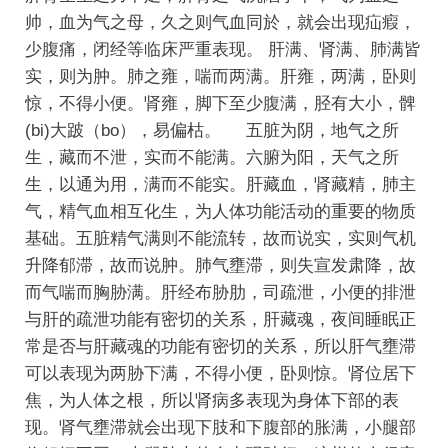
帅，血为气之母，久之则气血同於，就会出现疝瘕，
少腹痛，闭经等临床严重表现。
肝满、肾满、肺满皆
实，则为肿。肺之雍，喘而两满。肝雍，两满，卧则
惊，不得小便。肾雍，脚下至少腹满，胫有大小，髀
(bi)大跛（bo），易偏枯。
五脏为阴，地气之所
生，藏而不泄，实而不能满。六腑为阳，天气之所
生，以通为用，满而不能实。肝藏血，肾藏精，肺主
气，精气血相互化生，为人体功能活动的重要的物质
基础。五脏精气满则不能流转，故而说实，实则气机
升降郁滞，故而说肿。肺气壅滞，则失宣发肃降，故
而气喘而胸胁满。肝经布胁肋，司疏泄，小便的排泄
与肝的疏泄功能有密切的关系，肝藏魂，夜间睡眠正
常是否与肝藏魂的功能有密切的关系，所以肝气壅滞
可以表现为两胁下满，不得小便，卧则惊。肾位居下
焦，为人体之根，所以肾病多表现为身体下部的表
现。肾气壅滞就会出现下肢和下腹部的胀满，小腿部