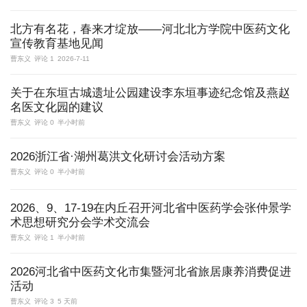
北方有名花，春来才绽放——河北北方学院中医药文化
宣传教育基地见闻
曹东义
评论 1
2026-7-11
关于在东垣古城遗址公园建设李东垣事迹纪念馆及燕赵
名医文化园的建议
曹东义
评论 0
半小时前
2026浙江省·湖州葛洪文化研讨会活动方案
曹东义
评论 0
半小时前
2026、9、17-19在内丘召开河北省中医药学会张仲景学
术思想研究分会学术交流会
曹东义
评论 1
半小时前
2026河北省中医药文化市集暨河北省旅居康养消费促进
活动
曹东义
评论 3
5 天前