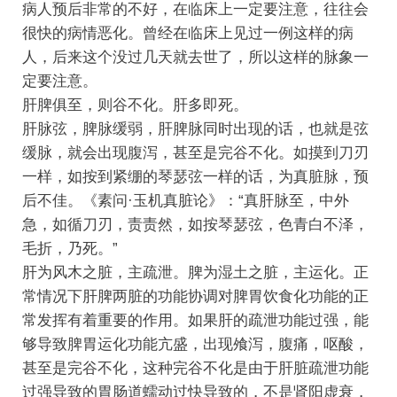
病人预后非常的不好，在临床上一定要注意，往往会
很快的病情恶化。曾经在临床上见过一例这样的病
人，后来这个没过几天就去世了，所以这样的脉象一
定要注意。
肝脾俱至，则谷不化。肝多即死。
肝脉弦，脾脉缓弱，肝脾脉同时出现的话，也就是弦
缓脉，就会出现腹泻，甚至是完谷不化。如摸到刀刃
一样，如按到紧绷的琴瑟弦一样的话，为真脏脉，预
后不佳。《素问·玉机真脏论》：“真肝脉至，中外
急，如循刀刃，责责然，如按琴瑟弦，色青白不泽，
毛折，乃死。”
肝为风木之脏，主疏泄。脾为湿土之脏，主运化。正
常情况下肝脾两脏的功能协调对脾胃饮食化功能的正
常发挥有着重要的作用。如果肝的疏泄功能过强，能
够导致脾胃运化功能亢盛，出现飧泻，腹痛，呕酸，
甚至是完谷不化，这种完谷不化是由于肝脏疏泄功能
过强导致的胃肠道蠕动过快导致的，不是肾阳虚衰，