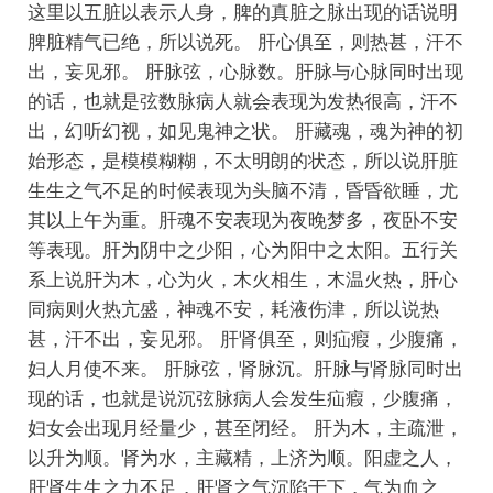
这里以五脏以表示人身，脾的真脏之脉出现的话说明
脾脏精气已绝，所以说死。
肝心俱至，则热甚，汗不
出，妄见邪。
肝脉弦，心脉数。肝脉与心脉同时出现
的话，也就是弦数脉病人就会表现为发热很高，汗不
出，幻听幻视，如见鬼神之状。
肝藏魂，魂为神的初
始形态，是模模糊糊，不太明朗的状态，所以说肝脏
生生之气不足的时候表现为头脑不清，昏昏欲睡，尤
其以上午为重。肝魂不安表现为夜晚梦多，夜卧不安
等表现。肝为阴中之少阳，心为阳中之太阳。五行关
系上说肝为木，心为火，木火相生，木温火热，肝心
同病则火热亢盛，神魂不安，耗液伤津，所以说热
甚，汗不出，妄见邪。
肝肾俱至，则疝瘕，少腹痛，
妇人月使不来。
肝脉弦，肾脉沉。肝脉与肾脉同时出
现的话，也就是说沉弦脉病人会发生疝瘕，少腹痛，
妇女会出现月经量少，甚至闭经。
肝为木，主疏泄，
以升为顺。肾为水，主藏精，上济为顺。阳虚之人，
肝肾生生之力不足，肝肾之气沉陷于下，气为血之