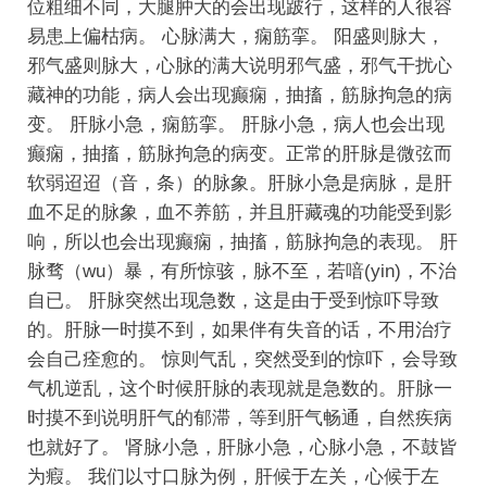
位粗细不同，大腿肿大的会出现跛行，这样的人很容
易患上偏枯病。
心脉满大，痫筋挛。
阳盛则脉大，
邪气盛则脉大，心脉的满大说明邪气盛，邪气干扰心
藏神的功能，病人会出现癫痫，抽搐，筋脉拘急的病
变。
肝脉小急，痫筋挛。
肝脉小急，病人也会出现
癫痫，抽搐，筋脉拘急的病变。正常的肝脉是微弦而
软弱迢迢（音，条）的脉象。肝脉小急是病脉，是肝
血不足的脉象，血不养筋，并且肝藏魂的功能受到影
响，所以也会出现癫痫，抽搐，筋脉拘急的表现。
肝
脉骛（wu）暴，有所惊骇，脉不至，若喑(yin)，不治
自已。
肝脉突然出现急数，这是由于受到惊吓导致
的。肝脉一时摸不到，如果伴有失音的话，不用治疗
会自己痊愈的。
惊则气乱，突然受到的惊吓，会导致
气机逆乱，这个时候肝脉的表现就是急数的。肝脉一
时摸不到说明肝气的郁滞，等到肝气畅通，自然疾病
也就好了。
肾脉小急，肝脉小急，心脉小急，不鼓皆
为瘕。
我们以寸口脉为例，肝候于左关，心候于左