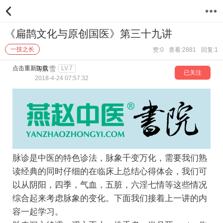
5
《扁鹊文化与原创国医》第三十九讲
一技之长
赞:0
查看:2881
回复:1
点击重新加载
马京雪
LV.7
已关注
2018-4-24 07:57:32
脉诊是中医的特色诊法，脉象千变万化，需要我们熟
读经典的同时仔细的在临床上总结心得体会，我们可
以从阴阳，四季，气血，五脏，六淫七情等这些情况
综合起来考虑脉象的变化。下面我们接着上一讲的内
容一起学习。