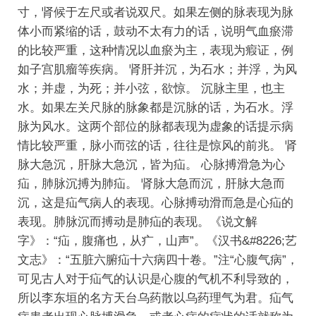
寸，肾候于左尺或者说双尺。如果左侧的脉表现为脉
体小而紧缩的话，鼓动不太有力的话，说明气血瘀滞
的比较严重，这种情况以血瘀为主，表现为瘕证，例
如子宫肌瘤等疾病。
肾肝并沉，为石水；并浮，为风
水；并虚，为死；并小弦，欲惊。
沉脉主里，也主
水。如果左关尺脉的脉象都是沉脉的话，为石水。浮
脉为风水。这两个部位的脉都表现为虚象的话提示病
情比较严重，脉小而弦的话，往往是惊风的前兆。
肾
脉大急沉，肝脉大急沉，皆为疝。
心脉搏滑急为心
疝，肺脉沉搏为肺疝。
肾脉大急而沉，肝脉大急而
沉，这是疝气病人的表现。心脉搏动滑而急是心疝的
表现。肺脉沉而搏动是肺疝的表现。《说文解
字》：“疝，腹痛也，从疒，山声”。《汉书&#8226;艺
文志》：“五脏六腑疝十六病四十卷。”注“心腹气病”，
可见古人对于疝气的认识是心腹的气机不利导致的，
所以李东垣的名方天台乌药散以乌药理气为君。疝气