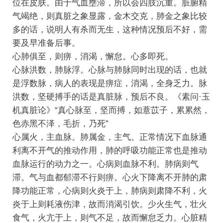
位在皮肤。由于气血壅滞，所以会四肢沉重。脏腑精
气竭绝，则真脏之象显露，金木交克，肺金之象比较
多的话，说明人有杀而无生，这种情况预后不好，需
要及早准备后事。
心肺俱至，则痹，消渴，懈怠。心多即死。
心脉洪数，肺脉浮。心脉与肺脉同时出现的话，也就
是浮数脉，病人的表现是痹症，消渴，全身乏力。脉
洪数，坚硬搏手的话是真脏脉，预后不良。《素问·玉
机真脏论》“真心脉至，坚而搏，如薏苡子，累累然，
色赤黑不泽，毛折，乃死”
心属火，主血脉。肺属金，主气。正常情况下血脉通
利离不开气的推动作用，肺的呼吸功能正常也是推动
血脉运行的动力之一。心病则血脉不利。肺病则气
滞。气与血都郁滞不行则痹。心火下降离不开肺的肃
降功能正常，心病则火炎于上，肺病则肃降不利，火
炎于上则耗液伤津，故而消渴引饮。少火生气，壮火
食气，火亢于上，则气不足，故而懈怠乏力。心脏精