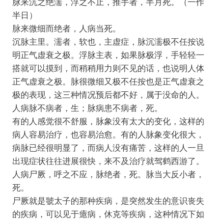
脉来沉之绝濡，浮之不止，推手者，半月死。（一作
半日）
脉来微细而绝者，人病当死。
沉脉主里。濡者，软也，主虚症，脉沉濡极不任按说
明正气虚衰之极。浮脉主表，如果脉极浮，手轻轻一
搭就可以摸到，而稍稍用力则不见的话，也说明人体
正气虚衰之极。脉很微细又极不任按也是正气虚衰之
极的表现，这三种情况预后都不好，属于没命的人。
人病脉不病者，生；脉病患不病者，死。
有的人感觉很不舒服，脉象没有太大的变化，这样的
病人容易治疗，也容易治愈。有的人脉象变化很大，
病脉已经很明显了，而病人没有痛苦，这样的人一旦
出现症状往往进展很快，来不及治疗就驾鹤西游了。
人病尸厥，呼之不应，脉绝者，死。脉当大反小者，
死。
尸厥就是虢太子的那种疾病，是突然发生的意识丧失
的疾病，可以见于癔病，休克等疾病，这种情况下如