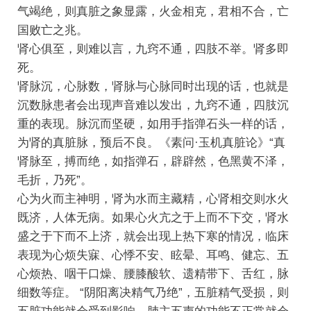
气竭绝，则真脏之象显露，火金相克，君相不合，亡
国败亡之兆。
肾心俱至，则难以言，九窍不通，四肢不举。肾多即
死。
肾脉沉，心脉数，肾脉与心脉同时出现的话，也就是
沉数脉患者会出现声音难以发出，九窍不通，四肢沉
重的表现。脉沉而坚硬，如用手指弹石头一样的话，
为肾的真脏脉，预后不良。《素问·玉机真脏论》“真
肾脉至，搏而绝，如指弹石，辟辟然，色黑黄不泽，
毛折，乃死”。
心为火而主神明，肾为水而主藏精，心肾相交则水火
既济，人体无病。如果心火亢之于上而不下交，肾水
盛之于下而不上济，就会出现上热下寒的情况，临床
表现为心烦失寐、心悸不安、眩晕、耳鸣、健忘、五
心烦热、咽干口燥、腰膝酸软、遗精带下、舌红，脉
细数等症。 “阴阳离决精气乃绝”，五脏精气受损，则