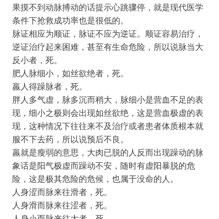
果摸不到动脉搏动的话提示心跳骤停，就是现代医学
条件下抢救成功率也是很低的。
脉证相应为顺证，脉证不应为逆证。顺证容易治疗，
逆证治疗起来困难，甚至有生命危险，所以说脉当大
反小者，死。
肥人脉细小，如丝欲绝者，死。
羸人得躁脉者，死。
胖人多气虚，脉多沉而稍大，脉细小是营血不足的表
现，细小之极则会出现如丝欲绝，这是营血极虚的表
现，这种情况下往往来不及治疗或者患者体质根本就
服不下去药，所以说预后不良。
羸就是瘦弱的意思，大肉已脱的人反而出现躁动的脉
象话是阳气极虚而躁动不安，随时有虚阳暴脱的危
险，这是极其危险的危候，也属于没命的人。
人身涩而脉来往滑者，死。
人身滑而脉来往涩者，死。
人身小而脉来往大者，死。