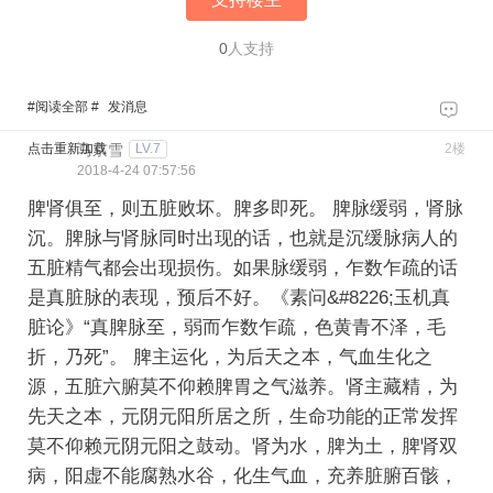
0
人支持
#
阅读全部
#
发消息
点击重新加载
马京雪
LV.7
2楼
2018-4-24 07:57:56
脾肾俱至，则五脏败坏。脾多即死。
脾脉缓弱，肾脉
沉。脾脉与肾脉同时出现的话，也就是沉缓脉病人的
五脏精气都会出现损伤。如果脉缓弱，乍数乍疏的话
是真脏脉的表现，预后不好。《素问&#8226;玉机真
脏论》“真脾脉至，弱而乍数乍疏，色黄青不泽，毛
折，乃死”。
脾主运化，为后天之本，气血生化之
源，五脏六腑莫不仰赖脾胃之气滋养。肾主藏精，为
先天之本，元阴元阳所居之所，生命功能的正常发挥
莫不仰赖元阴元阳之鼓动。肾为水，脾为土，脾肾双
病，阳虚不能腐熟水谷，化生气血，充养脏腑百骸，