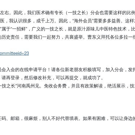
一左右。因此，我们医术确有专长（一技之长）分会也需要这样的比
中医，我认识很多，成千上万。因此，“海外会员”需要多多益善。这样
长”属于“一招鲜”，广义的一技之长，就是原汁原味儿中医特色技术
的历史责任，需要我们一起努力，共襄盛举。曹东义拜托各位多拉一
committeeid=23
员会入会的在线申请平台！请各位新老朋友积极填写，加入分会，发
。请再登录，然后修改补充，可以再提交，就成功了。
百家一技之长”河南禹州见。免收会务费，并且有政策解读，绝活展示，技
证码、邮箱，很麻烦，别人不好代替填表。如果有困难，可以让身边