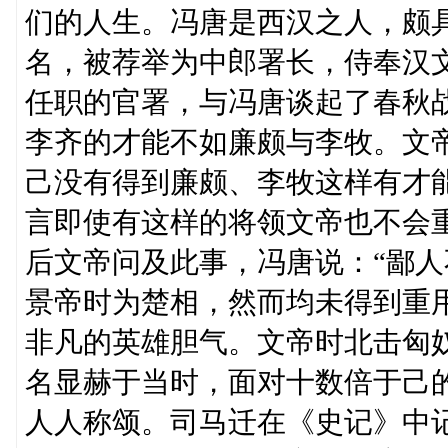
们的人生。冯唐是西汉之人，颇
名，被荐举为中郎署长，侍奉汉
任职的官署，与冯唐谈起了春秋
李齐的才能不如廉颇与李牧。文
己没有得到廉颇、李牧这样有才
言即使有这样的将领文帝也不会
后文帝问及此事，冯唐说：“鄙人
景帝时为楚相，然而均未得到重
非凡的英雄胆气。文帝时北击匈
名显赫于当时，面对十数倍于己
人人称颂。司马迁在《史记》中