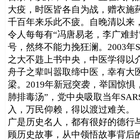
大疫，时医皆各自为战，赠衣施
千百年来乐此不疲。自晚清以来
令人每每有“冯唐易老，李广难封
号，然终不能力挽狂澜。2003年
之大不韪上书中央，中医学得以
舟子之辈叫嚣取缔中医，幸有大
梁。2019年新冠突袭，举国惊
肺排毒汤”，党中央吸取当年SA
入，万民仰赖，得以渡过难关
广是历史名人，都有很好的德行
顾历史故事，从中领悟故事背后