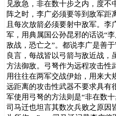
见敌急，非在数十步之内，度不
阵之时，李广必须要等到敌军距
且每次放箭必须要射中敌军。李
军，用典属国公孙昆邪的话说“
敌战，恐亡之”。都说李广是善
良言，每战皆以弓箭与敌近战，
方法御敌。弓弩作为远程攻击性武
用往往在两军交战伊始，用来大
远距离的攻击性武器不要求具有
军使用弓弩的方法则是“非在数十
司马迁也坦言其数次兵败之原因