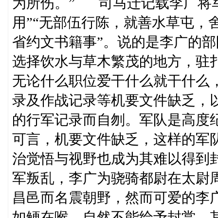
为所伤。” 司马迁记载李广将
用”“无部伍行陈，就善水草屯，
省约文书籍事”。说的是李广的
选择饮水与草木繁茂的地方，驻
无论什么职位爱干什么就干什么
录及作战记录等机要文件缺乏，
的行军记录而自刎。军队是高度
可言，机要文件缺乏，这样的军
治觉悟与视野也成为其难以得到
军叛乱，李广为骁骑都尉在太尉
昌邑而名震朝野，然而可爱的李
如鲠在喉，自然不能给予封赏。