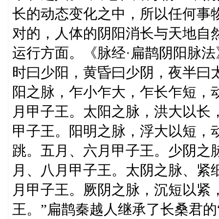
长的动态变化之中，所以任何事
对的，人体的阴阳消长与天地自
运行方面。《脉经·扁鹊阴阳脉法
时曰少阳，黄昏曰少阴，夜半曰
阳之脉，乍小乍大，乍长乍短，
月甲子王。太阳之脉，洪大以长
甲子王。阳明之脉，浮大以短，
跳。五月、六月甲子王。少阴之
月、八月甲子王。太阴之脉、紧
月甲子王。厥阴之脉，沉短以紧
王。”扁鹊秦越人继承了长桑君的