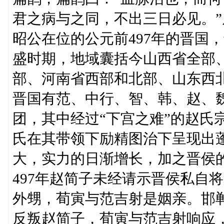
君之病与之同，不出三日必见。”
昭公在位的公元前497年的晋国
盛时期，地域囊括今山西省全部
部、河南省西部和北部、山东西
晋国有范、中行、智、韩、赵、
团，其中经过“下宫之难”的赵氏
氏在其带领下励精图治下呈现出
大，实力的日渐增长，加之晋侯
497年赵简子未经请示晋侯私自
外甥，荀寅与范吉射是姻亲。邯
反叛赵简子，荀寅与范吉射响应