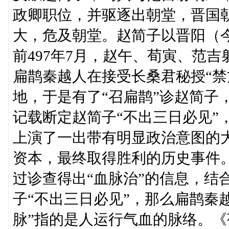
政卿职位，并驱逐出朝堂，晋国
大，危及朝堂。赵简子以晋阳（
前497年7月，赵午、荀寅、范
扁鹊秦越人在接受长桑君秘授“禁
地，于是有了“召扁鹊”诊赵简子
记载断定赵简子“不出三日必见”
上演了一出带有明显政治意图的
资本，最终取得胜利的历史事
过诊查得出“血脉治”的信息，结
子“不出三日必见”，那么扁鹊秦
脉”指的是人运行气血的脉络。《荀