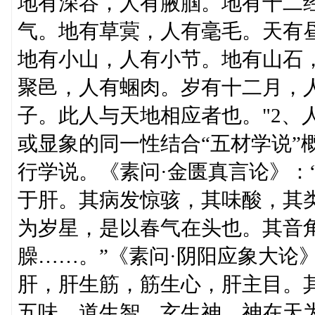
地有深谷，人有腋腘。地有十二
气。地有草蓂，人有毫毛。天有
地有小山，人有小节。地有山石
聚邑，人有蜠肉。岁有十二月，
子。此人与天地相应者也。"2、
或显象的同一性结合“五材学说”
行学说。《素问·金匮真言论》：
于肝。其病发惊骇，其味酸，其
为岁星，是以春气在头也。其音
臊……。”《素问·阴阳应象大论
肝，肝生筋，筋生心，肝主目。
五味，道生智，玄生神，神在天