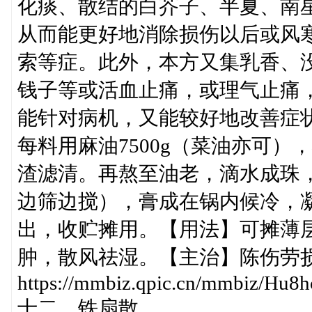
化痰、散结的白芥子、半夏、南
从而能更好地消除损伤以后或风
索等症。此外，本方又集乳香、
钱子等或活血止痛，或理气止痛
能针对病机，又能较好地改善症状
每料用麻油7500g（菜油亦可
渣滤清。再熬至油老，滴水成珠，
边筛边搅），膏成在锅内候冷，
出，收贮摊用。【用法】可摊薄
肿，散风祛湿。【主治】陈伤劳
https://mmbiz.qpic.cn/mmbiz/
十二、铁扇散