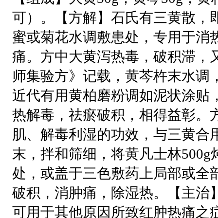
可）。【方解】石氏有三黄散，
蜜或菊花水调敷患处，专用于消
痛。方中大黄泻热毒，破积滞，
师集验方》记载，黄芩杵末水调
近代有用黄柏磨粉调如泥状涂贴
热解毒，祛瘀破积，相得益彰。
肌、解毒利湿的功效，与三黄合
末，拌和筛细，将黄凡士林500
处，或盖于三色敷药上局部或全
破积，消肿痛，除湿热。【主治
可用于其他原因所致红肿热痛之