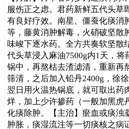
服伤正之虑。君药新鲜五代头草
有良好疗效。南星、僵蚕化痰消
等，藤黄消肿解毒，火硝破坚散
味峻下逐水药。全方共奏软坚散
代头草浸入麻油7500g内1天，
锅中，再熬枯去渣滤清，重新再
筛清，之后加入铅丹2400g，
翌日用火温热锅底，就可取出药
烊，加上少许掺药（一般加黑虎
化痰除肿。【主治】瘀血或痰浊
肿胀，痰湿流注等一切痰核之病