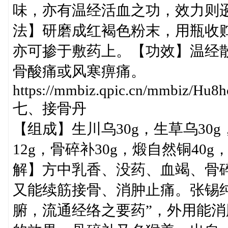
味，亦有温经活血之功，效力则
法】研磨成红褐色粉末，用瓶收
亦可掺于敷药上。【功效】温经
骨酸痛或风寒痹痛。
https://mmbiz.qpic.cn/mmbiz/
七、接骨丹
【组成】生川乌30g，生草乌30g
12g，骨碎补30g，煅自然铜40g
解】方中乳香、没药、血竭、骨
又能续筋接骨、消肿止痛。张锡
腑，流通经络之要药”，外用能