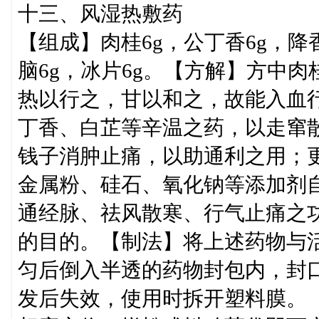
十三、风湿热敷药
【组成】肉桂6g，公丁香6g，降香
脑6g，冰片6g。【方解】方中
热以行之，甘以和之，故能入血
丁香、白芷等辛温之药，以走窜
钱子消肿止痛，以助通利之用；
金属粉、硅石、氧化钠等添加剂
通经脉、祛风散寒、行气止痛之
的目的。【制法】将上述药物与
匀后倒入半透的药物封包内，封
发后失效，使用时拆开塑料膜。