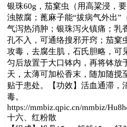
银珠60g，茄窠虫（用高粱浸，
浊脓腐；蓖麻子能“拔病气外出”
气泻热消肿；银珠泻火镇痛；乳
孔不入，可通络搜邪开窍；茄窠
攻毒，去腐生肌，石氏胆略，可
匀后放置于大口钵内，再将钵放
天，太薄可加松香末，随加随搅
贴于患处。【功效】活血通滞，
毒。
https://mmbiz.qpic.cn/mmbiz/
十六、红粉散