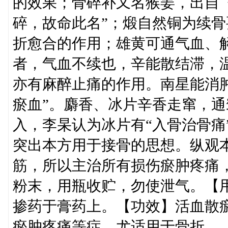
的效果；骨碎补又名猴姜，出自
碎，故命此名”；煅自然铜为续
折愈合的作用；雄黄可通气血、
者，气血不续也，辛能散结滞，
亦有麻醉止痛的作用。南星能消
瘀血”。麝香、冰片辛香走窜，
入，李杲认为冰片有“入骨治骨痛
突出本方用于接骨的思想。纵观
筋，所以主治所有损伤瘀肿疼痛
粉末，用瓶收贮，勿使泄气。【
掺药于膏药上。【功效】活血散
瘀肿疼痛等症，尤适用于骨折。