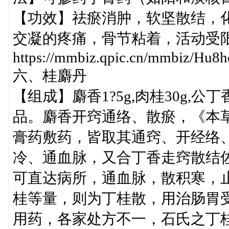
【功效】祛瘀消肿，软坚散结，
交凝的疼痛，骨节粘着，活动受
https://mmbiz.qpic.cn/mmbiz/
六、桂麝丹
【组成】麝香1?5g,肉桂30g,
品。麝香开窍通络、散瘀，《本
膏药敷药，皆取其通窍、开经络
冷、通血脉，又合丁香走窍散结
可直达病所，通血脉，散积寒，
桂等量，则为丁桂散，用治肠胃
用药，各家处方不一，石氏之丁