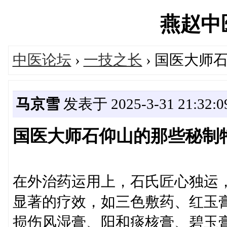
燕赵中医'
中医论坛
›
一技之长
› 国医大师
马京雪
发表于 2025-3-31 21:32:0
国医大师石仰山的那些秘制
在外治药运用上，石氏匠心独运
显著的疗效，如三色敷药、红玉
损伤风湿膏、阳和痰核膏、碧玉