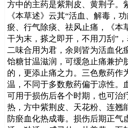
方中的主药是紫荆皮、黄荆子。
《本草述》云其“活血、解毒，功
瘀、行气除痰、祛风止痛，《本
干为末，搽之即开，不用刀刮”
二味合用为君，余则皆为活血化
饴糖甘温滋润，可缓急止痛兼护肤
的，更添止痛之力。三色敷药作
温，不同于多数敷药偏于凉性。
可用于损伤后各个时期，也可治
热，方中紫荆皮、天花粉、连翘
防瘀血化热成毒。损伤后期正气