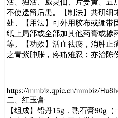
活、独活、威灵仙、片姜黄、五
不使遗留后患。【制法】共研细
处。【用法】可外用胶布或绷带
纸上局部或全部加其他药膏或掺
等。【功效】活血祛瘀，消肿止
之青紫肿胀，疼痛难忍；亦治陈
https://mmbiz.qpic.cn/mmbiz/
二、红玉膏
【组成】铅丹15g，熟石膏90