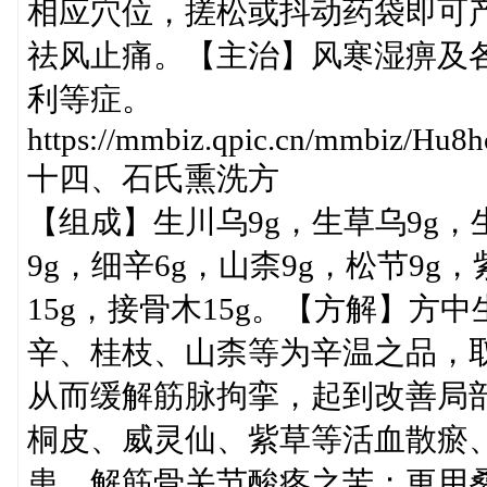
相应穴位，搓松或抖动药袋即可
祛风止痛。【主治】风寒湿痹及
利等症。
https://mmbiz.qpic.cn/mmbiz/
十四、石氏熏洗方
【组成】生川乌9g，生草乌9g，
9g，细辛6g，山柰9g，松节9g，
15g，接骨木15g。【方解】
辛、桂枝、山柰等为辛温之品，
从而缓解筋脉拘挛，起到改善局
桐皮、威灵仙、紫草等活血散瘀
患，解筋骨关节酸疼之苦；更用