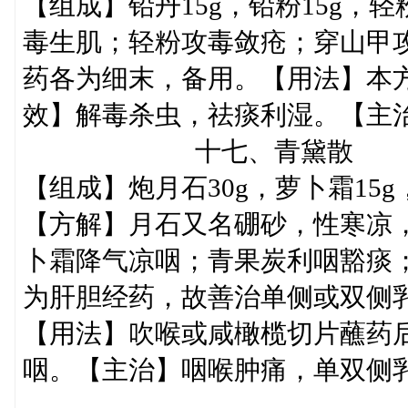
【组成】铅丹15g，铅粉15g，
毒生肌；轻粉攻毒敛疮；穿山甲
药各为细末，备用。【用法】本
效】解毒杀虫，祛痰利湿。【主
十七、青黛散
【组成】炮月石30g，萝卜霜15g
【方解】月石又名硼砂，性寒凉
卜霜降气凉咽；青果炭利咽豁痰
为肝胆经药，故善治单侧或双侧
【用法】吹喉或咸橄榄切片蘸药
咽。【主治】咽喉肿痛，单双侧