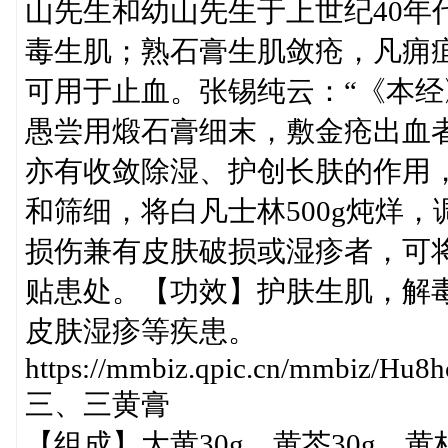
山先生和幼山先生于上世纪40年
毒生肌；熟石膏生肌敛疮，凡痈
可用于止血。张锡纯云：“《本
愚尝用煅石膏细末，敷金疮出血
亦有收敛除湿、护创长肤的作用
和筛细，将白凡士林500g炖烊
损伤兼有皮肤破损或湿疹者，可
贴患处。【功效】护肤生肌，解
皮肤湿疹等疾患。
https://mmbiz.qpic.cn/mmbiz/
三、三黄膏
【组成】大黄30g，黄芩30g，黄