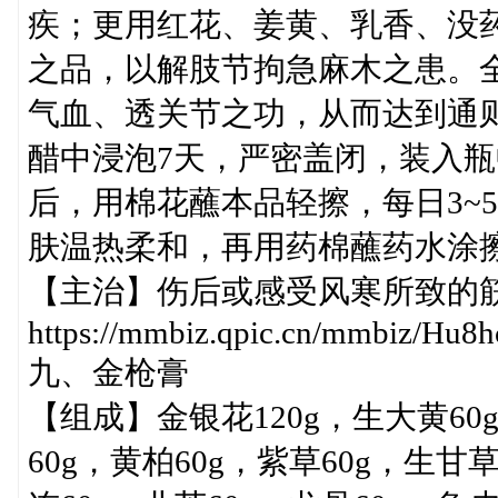
疾；更用红花、姜黄、乳香、没
之品，以解肢节拘急麻木之患。
气血、透关节之功，从而达到通
醋中浸泡7天，严密盖闭，装入
后，用棉花蘸本品轻擦，每日3~
肤温热柔和，再用药棉蘸药水涂
【主治】伤后或感受风寒所致的
https://mmbiz.qpic.cn/mmbiz/
九、金枪膏
【组成】金银花120g，生大黄60
60g，黄柏60g，紫草60g，生甘草