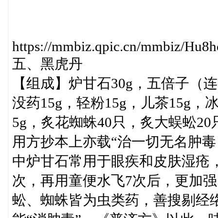
https://mmbiz.qpic.cn/mmbiz/
五、黑虎丹
【组成】炉甘石30g，五倍子（连壳
没药15g，轻粉15g，儿茶15g，冰
5g，炙花蜘蛛40只，炙大蜈蚣
用方抄本上亦载“治一切无名肿毒
中炉甘石常用于眼疾和皮肤湿疮
次，再用童便水飞7次后，更加
蚣、蜘蛛皆为虫类药，善搜剔经