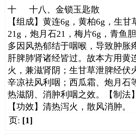
十 十八、金锁玉匙散
【组成】黄连6g，黄柏6g，生甘
21g，炮月石21，梅片6g，青鱼
多因风热郁结于咽喉，导致肿胀
肝脾肺肾诸经皆过。故本方用黄
火，兼滋肾阴；生甘草泄脾经伏
辛凉祛风利咽；西瓜霜、炮月石
热滋阴、消肿利咽之效。【制法
【功效】清热泻火，散风消肿。
页:
[1]