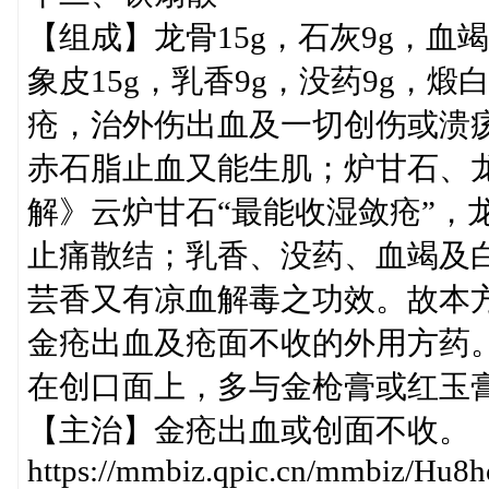
【组成】龙骨15g，石灰9g，血竭
象皮15g，乳香9g，没药9g，
疮，治外伤出血及一切创伤或溃
赤石脂止血又能生肌；炉甘石、
解》云炉甘石“最能收湿敛疮”，
止痛散结；乳香、没药、血竭及
芸香又有凉血解毒之功效。故本
金疮出血及疮面不收的外用方药
在创口面上，多与金枪膏或红玉
【主治】金疮出血或创面不收。
https://mmbiz.qpic.cn/mmbiz/