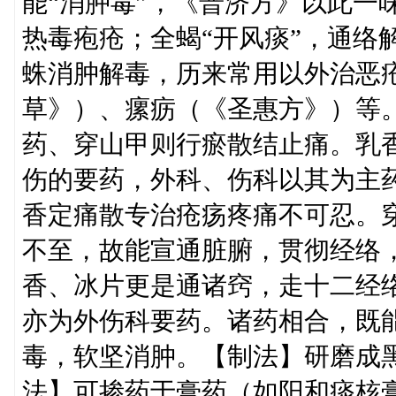
能“消肿毒”，《普济方》以此一
热毒疱疮；全蝎“开风痰”，通络
蛛消肿解毒，历来常用以外治恶
草》）、瘰疬（《圣惠方》）等
药、穿山甲则行瘀散结止痛。乳
伤的要药，外科、伤科以其为主
香定痛散专治疮疡疼痛不可忍。
不至，故能宣通脏腑，贯彻经络
香、冰片更是通诸窍，走十二经
亦为外伤科要药。诸药相合，既
毒，软坚消肿。【制法】研磨成
法】可掺药于膏药（如阳和痰核