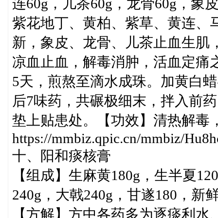
连60g，儿茶60g，龙骨60g，
紫花地丁、黄柏、紫草、黄连、
新，象皮、龙骨、儿茶止血生肌
凉血止血，解毒消肿，活血定痛之
5天，煎熬至滴水成珠。加黄白蜡
后7味药，共碾极细末，拌入前
垫上贴患处。【功效】清热解毒
https://mmbiz.qpic.cn/mmbiz/
十、阳和痰核膏
【组成】生麻黄180g，生半夏120
240g，大戟240g，甘遂180，新
【方解】方中各药多为逐痰利水