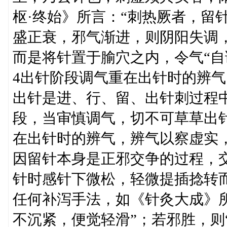
枢·终始》所言：“刺热厥者，留
盛正衰，邪气渐进，则阴阳失调
而是将针置于腧穴之内，令气“自
4出针阶段调气重在出针时的辨气
出针是进、行、留、出针刺过程
段，当审慎调气，切不可草草出
在出针时的辨气，辨气以察虚实
因留针本身是正邪交争的过程，
针时感针下微松，轻微提插捻转
任何补泻手法，如《针灸大成》
不沉紧，便觉轻滑”；若邪胜，则