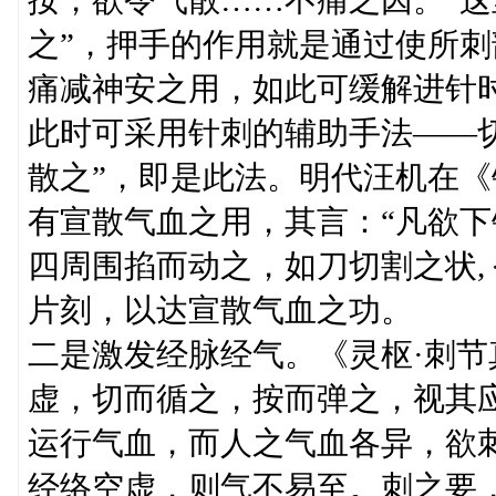
按，欲令气散……不痛之因。”这
之”，押手的作用就是通过使所
痛减神安之用，如此可缓解进针
此时可采用针刺的辅助手法——切
散之”，即是此法。明代汪机在《
有宣散气血之用，其言：“凡欲
四周围掐而动之，如刀切割之状,
片刻，以达宣散气血之功。
二是激发经脉经气。《灵枢·刺节
虚，切而循之，按而弹之，视其
运行气血，而人之气血各异，欲
经络空虚，则气不易至。刺之要