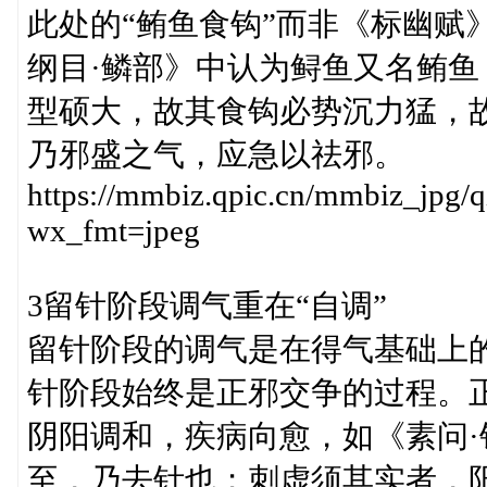
此处的“鲔鱼食钩”而非《标幽赋
纲目·鳞部》中认为鲟鱼又名鲔鱼
型硕大，故其食钩必势沉力猛，
乃邪盛之气，应急以祛邪。
https://mmbiz.qpic.cn/mmbiz
wx_fmt=jpeg
3留针阶段调气重在“自调”
留针阶段的调气是在得气基础上
针阶段始终是正邪交争的过程。
阴阳调和，疾病向愈，如《素问·
至，乃去针也；刺虚须其实者，