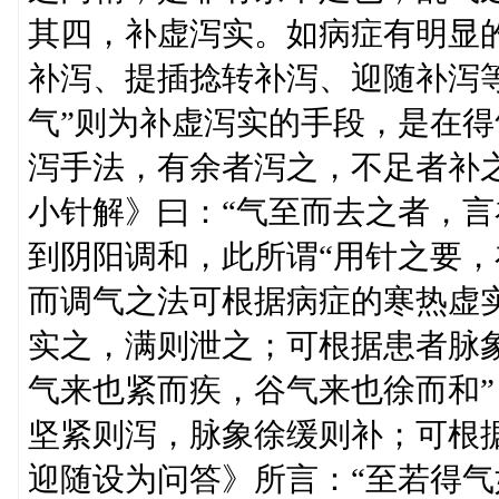
其四，补虚泻实。如病症有明显
补泻、提插捻转补泻、迎随补泻
气”则为补虚泻实的手段，是在
泻手法，有余者泻之，不足者补
小针解》曰：“气至而去之者，言
到阴阳调和，此所谓“用针之要，
而调气之法可根据病症的寒热虚
实之，满则泄之；可根据患者脉象
气来也紧而疾，谷气来也徐而和
坚紧则泻，脉象徐缓则补；可根
迎随设为问答》所言：“至若得气