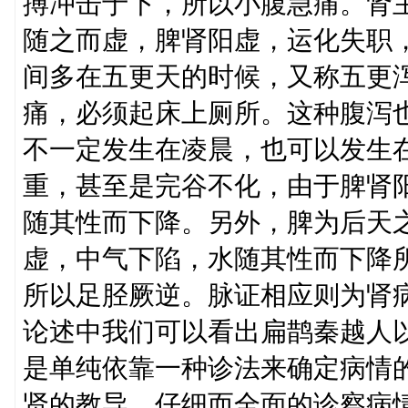
搏冲击于下，所以小腹急痛。肾
随之而虚，脾肾阳虚，运化失职
间多在五更天的时候，又称五更泻
痛，必须起床上厕所。这种腹泻
不一定发生在凌晨，也可以发生
重，甚至是完谷不化，由于脾肾
随其性而下降。另外，脾为后天
虚，中气下陷，水随其性而下降
所以足胫厥逆。脉证相应则为肾
论述中我们可以看出扁鹊秦越人
是单纯依靠一种诊法来确定病情
贤的教导，仔细而全面的诊察病