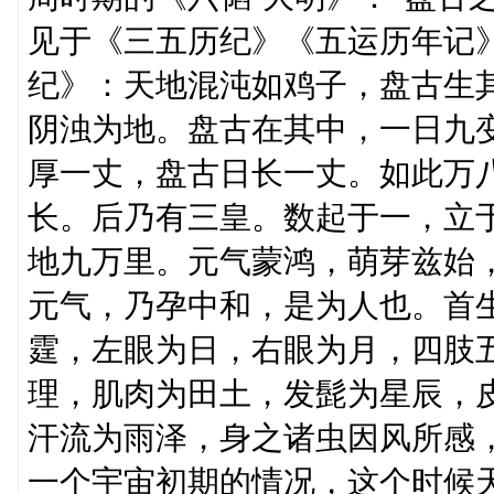
见于《三五历纪》《五运历年记
纪》：天地混沌如鸡子，盘古生
阴浊为地。盘古在其中，一日九
厚一丈，盘古日长一丈。如此万
长。后乃有三皇。数起于一，立
地九万里。元气蒙鸿，萌芽兹始
元气，乃孕中和，是为人也。首
霆，左眼为日，右眼为月，四肢
理，肌肉为田土，发髭为星辰，
汗流为雨泽，身之诸虫因风所感
一个宇宙初期的情况，这个时候