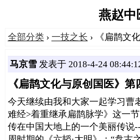
燕赵中医'
全部分类
›
一技之长
› 《扁鹊文
马京雪
发表于 2018-4-24 08:44:1
《扁鹊文化与原创国医》第
今天继续由我和大家一起学习曹
难经>着重继承扁鹊脉学》这一
传在中国大地上的一个美丽传说-
周时期的《六韬·大明》：“盘古