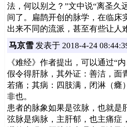
法，何以别之？”文中说“离圣久
间了。扁鹊开创的脉学，在临床
出来不同的流派，甚至有些让人
马京雪
发表于 2018-4-24 08:44:3
《难经》作者提出，可以通过“内
假令得肝脉，其外证：善洁，面
若痛；其病：四肢满，闭淋（癃
非也。
患者的脉象如果是弦脉，也就是
弦脉是病脉，主肝郁，也主痛症