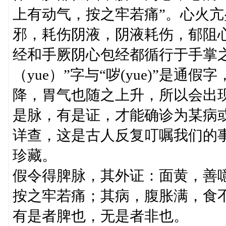
上有动气，按之牢若痛”。心火
邪，耗伤阴液，阴液耗伤，郁阻
经和手厥阴心包经都循行于手掌
（yue）”字与“哕(yue)”是
降，胃气也随之上升，所以会出
是脉，有是证，才能确诊为某病
详查，这是古人反复叮嘱我们的
珍藏。
假令得脾脉，其外证：面黄，善
按之牢若痛；其病，腹胀满，食
有是者脾也，无是者非也。