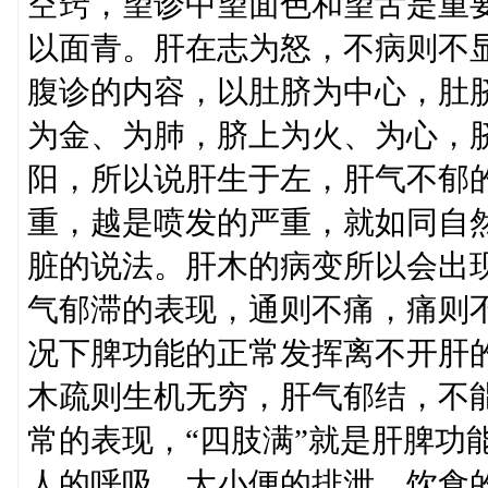
空窍，望诊中望面色和望舌是重
以面青。肝在志为怒，不病则不
腹诊的内容，以肚脐为中心，肚
为金、为肺，脐上为火、为心，
阳，所以说肝生于左，肝气不郁
重，越是喷发的严重，就如同自
脏的说法。肝木的病变所以会出现
气郁滞的表现，通则不痛，痛则
况下脾功能的正常发挥离不开肝
木疏则生机无穷，肝气郁结，不
常的表现，“四肢满”就是肝脾功
人的呼吸，大小便的排泄，饮食