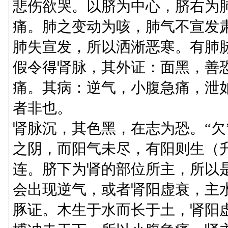
悲伤欲哭。以脐为中心，脐右为
痛。肺之变动为咳，肺气不宣发
肺失宣发，所以洒淅恶寒。有肺
假令得肾脉，其外证：面黑，善
痛。其病：逆气，小腹急痛，泄
者非也。
肾脉沉，其色黑，在志为恐。“欠
之阴，而阳气未尽，有阳则生（
连。脐下为肾的部位所主，所以
会出现逆气，或者肾阳虚衰，主
豚证。木生于水而长于土，肾阳